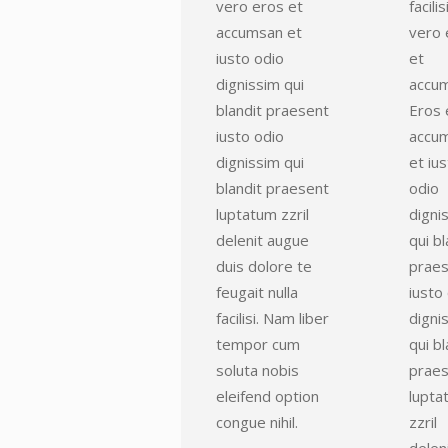
vero eros et
facilis
accumsan et
vero 
iusto odio
et
dignissim qui
accum
blandit praesent
Eros 
iusto odio
accu
dignissim qui
et iu
blandit praesent
odio
luptatum zzril
digni
delenit augue
qui bl
duis dolore te
prae
feugait nulla
iusto
facilisi. Nam liber
digni
tempor cum
qui bl
soluta nobis
prae
eleifend option
lupta
congue nihil.
zzril