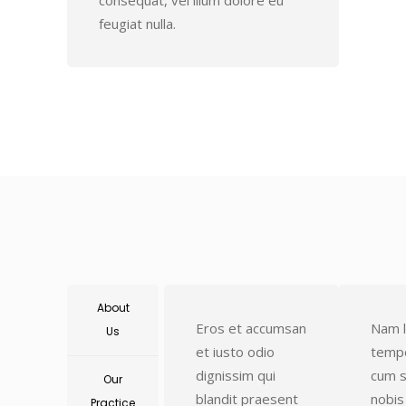
consequat, vel illum dolore eu
feugiat nulla.
About
Eros et accumsan
Nam l
Us
et iusto odio
temp
dignissim qui
cum s
Our
blandit praesent
nobis
Practice