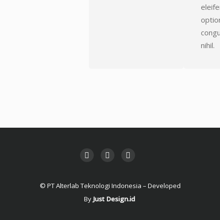
eleif
optio
cong
nihil.
© PT Alterlab Teknologi Indonesia – Developed
By
Just Design.id