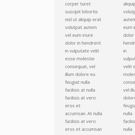
corper turet
aliqui
suscipit lobortis
volut
nisl ut aliquip erat
autem
volutpat autem
eum i
vel eum iriure
dolor 
dolor in hendrerit
hendr
in vulputate velit
in
esse molestie
vulpu
consequat, vel
velit
illum dolore eu
moles
feugiat nulla
conse
facilisis at nulla
vel il
facilisis at vero
dolor
eros et
feugi
accumsan. At nulla
nulla
facilisis at vero
facilis
eros et accumsan
nulla