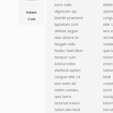
iusto odio
eleif
dignissim qui
optio
Patient
blandit praesent
cong
Care
luptatum zzril
nihil. 
delenit augue
wisi 
duis dolore te
ad mi
feugait nulla
venia
facilisi. Nam liber
quis 
tempor cum
nostr
soluta nobis
exerc
eleifend option
tatio
congue nihil. Ut
hedi
wisi enim ad
corpe
minim veniam,
turet
quis laore
suscip
nostrud exerci
lobor
tation ulm hedi
nisl u