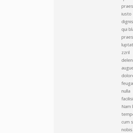
prae
iusto
digni
qui bl
prae
lupta
zzril
delen
augue
dolor
feuga
nulla
facilisi
Nam l
temp
cum s
nobis