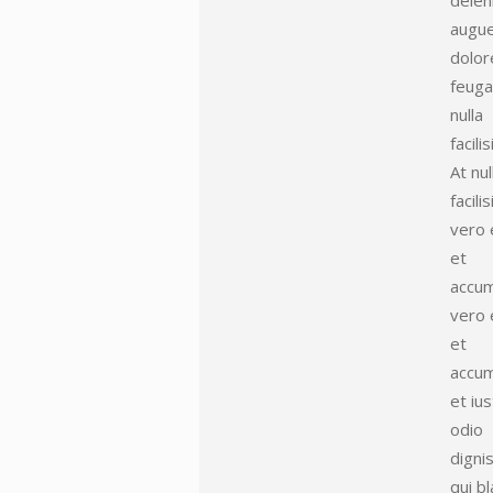
delen
augue
dolor
feuga
nulla
facilisi
At nul
facilis
vero 
et
accu
vero 
et
accu
et iu
odio
digni
qui bl