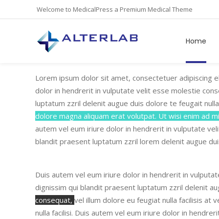
Welcome to MedicalPress a Premium Medical Theme
Home
Lorem ipsum dolor sit amet, consectetuer adipiscing e
dolor in hendrerit in vulputate velit esse molestie con
luptatum zzril delenit augue duis dolore te feugait nulla 
dolore magna aliquam erat volutpat. Ut wisi enim ad mi
autem vel eum iriure dolor in hendrerit in vulputate ve
blandit praesent luptatum zzril lorem delenit augue dui
Duis autem vel eum iriure dolor in hendrerit in vulputa
dignissim qui blandit praesent luptatum zzril delenit aug
consequat,
vel illum dolore eu feugiat nulla facilisis 
nulla facilisi.
Duis autem vel eum iriure dolor in hendreri