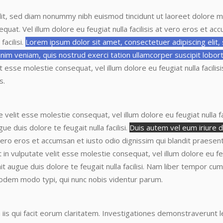
lit, sed diam nonummy nibh euismod tincidunt ut laoreet dolore m
sequat. Vel
illum dolore eu feugiat nulla facilisis at vero eros et a
facilisi.
Lorem ipsum dolor sit amet, consectetuer adipiscing elit
nim veniam, quis nostrud exerci tation ullamcorper suscipit lobor
lit esse molestie consequat, vel
illum dolore eu feugiat nulla facil
s.
te velit esse molestie consequat
, vel illum dolore eu feugiat nulla
ue duis dolore te feugait nulla facilisi.
Duis autem vel eum iriure do
at vero eros et accumsan et iusto odio dignissim qui blandit praesen
t in vulputate velit esse molestie consequat
, vel illum dolore eu f
it augue duis dolore te feugait nulla facilisi. Nam liber tempor cu
odem modo typi, qui nunc nobis videntur parum.
 iis qui facit eorum claritatem.
Investigationes demonstraverunt le