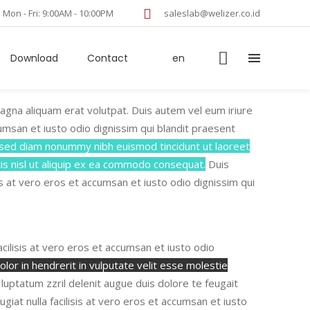
Mon - Fri: 9:00AM - 10:00PM
saleslab@welizer.co.id
Download
Contact
en
agna aliquam erat volutpat. Duis autem vel eum iriure
ccumsan et iusto odio dignissim
qui blandit praesent
, sed diam nonummy nibh euismod tincidunt ut laoreet
tis nisl ut aliquip ex ea commodo consequat.
Duis
isis at vero eros et accumsan et iusto odio dignissim
qui
 facilisis at vero eros et accumsan et iusto odio
lor in hendrerit in vulputate velit esse molestie
t luptatum zzril delenit augue duis dolore te feugait
eugiat nulla facilisis at vero eros et accumsan et iusto