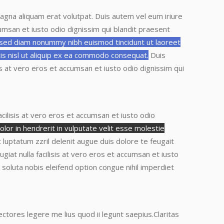
agna aliquam erat volutpat. Duis autem vel eum iriure
ccumsan et iusto odio dignissim
qui blandit praesent
, sed diam nonummy nibh euismod tincidunt ut laoreet
tis nisl ut aliquip ex ea commodo consequat.
Duis
isis at vero eros et accumsan et iusto odio dignissim
qui
 facilisis at vero eros et accumsan et iusto odio
lor in hendrerit in vulputate velit esse molestie
t luptatum zzril delenit augue duis dolore te feugait
eugiat nulla facilisis at vero eros et accumsan et iusto
m soluta nobis eleifend option congue nihil imperdiet
ctores legere me lius quod ii legunt saepius.
Claritas