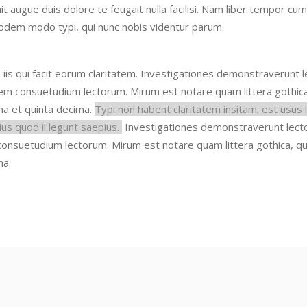
it augue duis dolore te feugait nulla facilisi. Nam liber tempor cu
odem modo typi, qui nunc nobis videntur parum.
 iis qui facit eorum claritatem.
Investigationes demonstraverunt le
onem consuetudium lectorum. Mirum
est notare quam littera gothi
ma et quinta decima.
Typi non habent claritatem insitam; est usus le
us quod ii legunt saepius.
Investigationes demonstraverunt lector
 consuetudium lectorum. Mirum
est notare quam littera gothica,
ma.