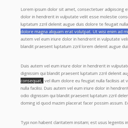
Lorem ipsum dolor sit amet, consectetuer adipiscing e
dolor in hendrerit in vulputate velit esse molestie con
luptatum zzril delenit augue duis dolore te feugait nulla 
dolore magna aliquam erat volutpat. Ut wisi enim ad mi
autem vel eum iriure dolor in hendrerit in vulputate ve
blandit praesent luptatum zzril lorem delenit augue dui
Duis autem vel eum iriure dolor in hendrerit in vulputa
dignissim qui blandit praesent luptatum zzril delenit aug
consequat,
vel illum dolore eu feugiat nulla facilisis 
nulla facilisi.
Duis autem vel eum iriure dolor in hendreri
odio dignissim qui blandit praesent luptatum zzril delen
doming id quod mazim placerat facer possim assum.
E
Typi non habent claritatem insitam; est usus legentis in