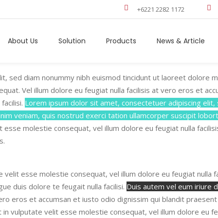
+6221 2282 1172
About Us
Solution
Products
News & Article
lit, sed diam nonummy nibh euismod tincidunt ut laoreet dolore m
sequat. Vel
illum dolore eu feugiat nulla facilisis at vero eros et a
facilisi.
Lorem ipsum dolor sit amet, consectetuer adipiscing elit
nim veniam, quis nostrud exerci tation ullamcorper suscipit lobor
lit esse molestie consequat, vel
illum dolore eu feugiat nulla facil
s.
te velit esse molestie consequat
, vel illum dolore eu feugiat nulla
ue duis dolore te feugait nulla facilisi.
Duis autem vel eum iriure do
at vero eros et accumsan et iusto odio dignissim qui blandit praesen
t in vulputate velit esse molestie consequat
, vel illum dolore eu f