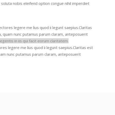
m soluta nobis eleifend option congue nihil imperdiet
ctores legere me lius quod ii legunt saepius.
Claritas
ca, quam nunc putamus parum claram
, anteposuerit
gentis in iis qui facit eorum claritatem.
es legere me lius quod ii legunt saepius.
Claritas est
 quam nunc putamus parum claram
, anteposuerit